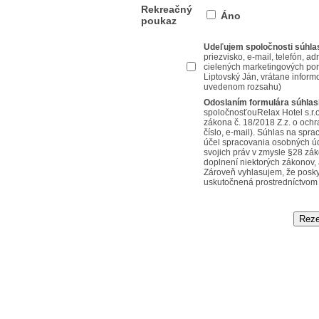
Rekreačný
Áno
poukaz
Udeľujem spoločnosti súhla
priezvisko, e-mail, telefón, a
cielených marketingových ponú
Liptovský Ján, vrátane inform
uvedenom rozsahu)
Odoslaním formulára súhla
spoločnosťouRelax Hotel s.r.o
zákona č. 18/2018 Z.z. o och
číslo, e-mail). Súhlas na sp
účel spracovania osobných ú
svojich práv v zmysle §28 zá
doplnení niektorých zákonov,
Zároveň vyhlasujem, že posk
uskutočnená prostredníctvom