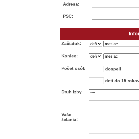
Adresa:
PSČ:
Info
Začiatok:
Koniec:
Počet osôb
dospelí
deti do 15 roko
Druh izby
Vaše
želania: