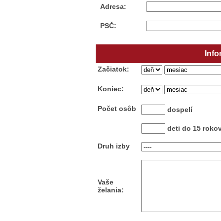
Adresa:
PSČ:
Info
Začiatok:
Koniec:
Počet osôb
dospelí
deti do 15 roko
Druh izby
Vaše
želania: