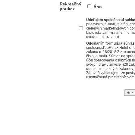
Rekreačný
Áno
poukaz
Udeľujem spoločnosti súhla
priezvisko, e-mail, telefón, a
cielených marketingových ponú
Liptovský Ján, vrátane inform
uvedenom rozsahu)
Odoslaním formulára súhla
spoločnosťouRelax Hotel s.r.o
zákona č. 18/2018 Z.z. o och
číslo, e-mail). Súhlas na sp
účel spracovania osobných ú
svojich práv v zmysle §28 zá
doplnení niektorých zákonov,
Zároveň vyhlasujem, že posk
uskutočnená prostredníctvom